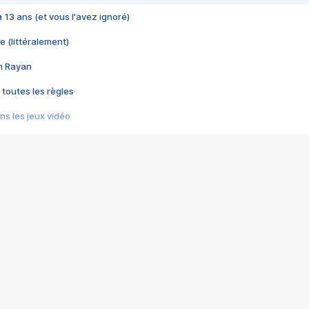
 a 13 ans (et vous l'avez ignoré)
e (littéralement)
im Rayan
 toutes les règles
s les jeux vidéo
us choquant de Rockstar ? - Le scandale BULLY
e plus moche de Steam
du RÊVE tourne au CAUCHEMAR
pendant 8 heures
it… à tort
umiliés par un jeu vidéo
ire - Final Fantasy 8