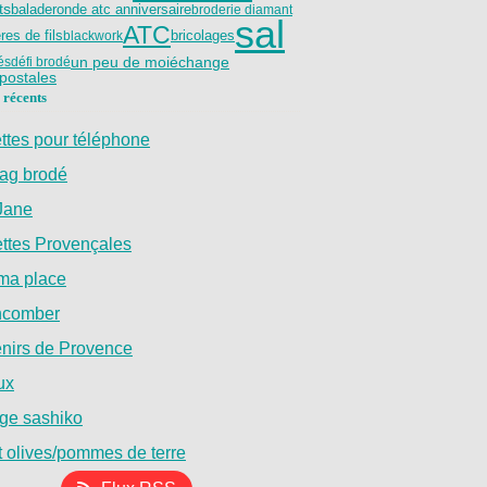
balade
nts
ronde atc anniversaire
broderie diamant
sal
ATC
res de fils
bricolages
blackwork
un peu de moi
échange
tés
défi brodé
 postales
 récents
ttes pour téléphone
bag brodé
Jane
ttes Provençales
 ma place
hcomber
nirs de Provence
ux
ge sashiko
t olives/pommes de terre