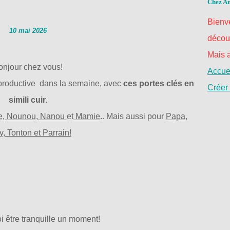
Chez Am
Bienve
10 mai 2026
découv
Mais a
onjour chez vous!
Accuei
productive dans la semaine, avec
ces portes clés en
Créer
simili cuir.
ne, Nounou, Nanou
et
Mamie
.. Mais aussi pour
Papa,
, Tonton et Parrain!
i être tranquille un moment!