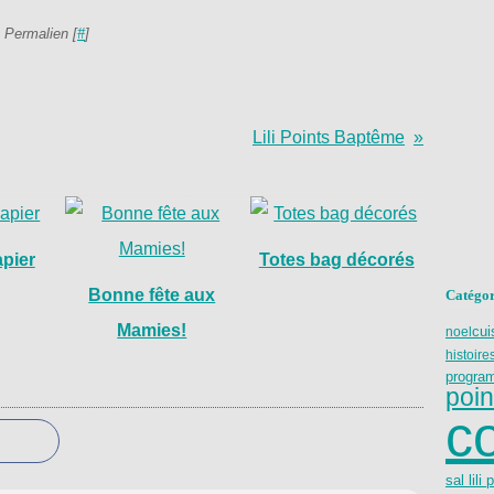
 Permalien [
#
]
Lili Points Baptême
apier
Totes bag décorés
Bonne fête aux
Catégor
Mamies!
cui
noel
histoire
progra
poin
c
sal lili 