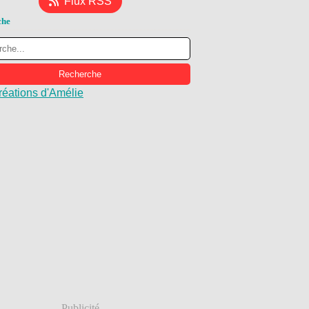
Flux RSS
che
réations d'Amélie
Publicité