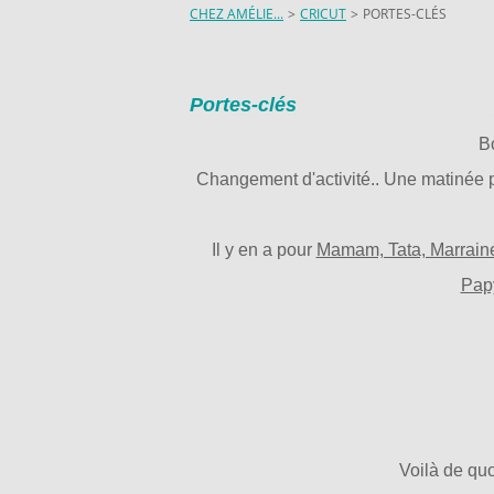
CHEZ AMÉLIE...
>
CRICUT
>
PORTES-CLÉS
Portes-clés
B
Changement d'activité.. Une matinée 
Il y en a pour
Mamam, Tata, Marrai
Papy
Voilà de quo