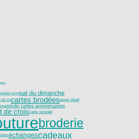
ies
sal du dimanche
sine
lili point
cartes brodées
projet plaid
s de lin
ronde cartes anniversaires
mme
t de croix
carte postale
outure
broderie
cadeaux
échanges
points