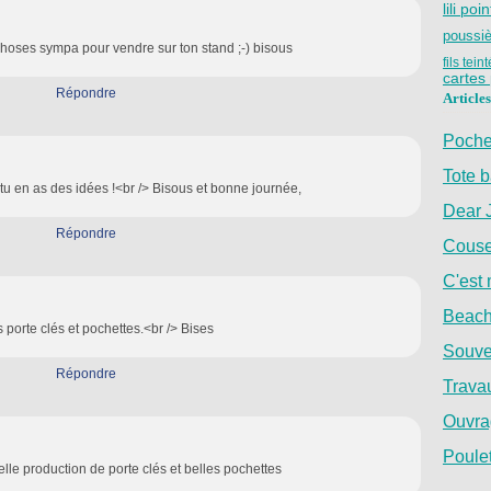
lili poi
poussiè
choses sympa pour vendre sur ton stand ;-) bisous
fils tein
cartes
Répondre
Articles
Poche
Tote 
. tu en as des idées !<br /> Bisous et bonne journée,
Dear 
Répondre
Couse
C'est
Beac
s porte clés et pochettes.<br /> Bises
Souve
Répondre
Trava
Ouvra
Poule
elle production de porte clés et belles pochettes