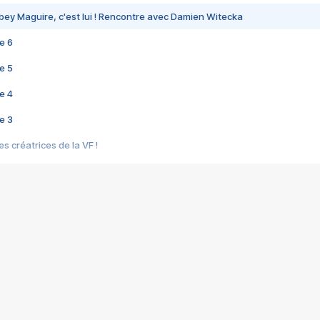
bey Maguire, c'est lui ! Rencontre avec Damien Witecka
e 6
e 5
e 4
e 3
s créatrices de la VF !
e 2
e 1
e Mektoub My Love arrive enfin ! Rencontre avec Shaïn Boumedine et Sal
i : après Toni en famille
elle réalise le bouleversant Dites lui que je l'aime
ais ! Rencontre autour de Vie privée de Rebecca Zlotowski